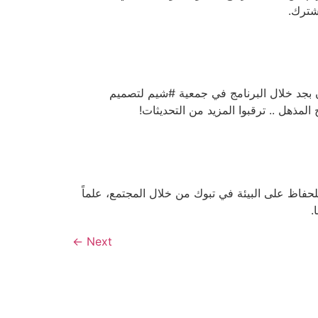
شترك.
ركة نديم @nadiimco وبرنامج سراج. عمل المشاركون بجد خلال البرنامج في جمعية #شيم لتصميم
لمذهل .. ترقبوا المزيد من التحديثات!
حفاظ على البيئة في تبوك من خلال المجتمع، علماً
.
←
Next