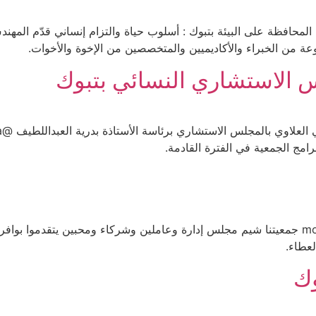
محافظة على البيئة بتبوك : أسلوب حياة والتزام إنساني قدّم المه
وعة من الخبراء والأكاديميين والمتخصصين من الإخوة والأخوات.
س الاستشاري النسائي بتبوك
رامج الجمعية في الفترة القادمة.
شكرا إدارة تعليم تبوك على عطائكم الكريم @moe_tbk جمعيتنا شيم مجلس إدارة وعاملين وشركاء وم
عطاء.
وك