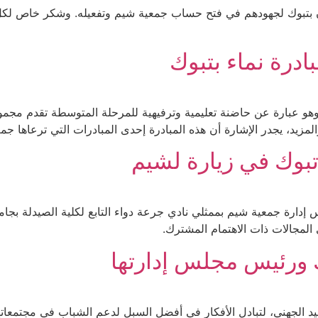
حي @alrajhibank فرع المهرجان بتبوك لجهودهم في فتح حساب جمعية شيم وتفعيله. و
ادرة نماء بتبوك
 نماء، وهو عبارة عن حاضنة تعليمية وترفيهية للمرحلة المتوسطة تقدم م
المزيد، يجدر الإشارة أن هذه المبادرة إحدى المبادرات التي ترعاها جم
تبوك في زيارة لشيم
إدارة جمعية شيم بممثلي نادي جرعة دواء التابع لكلية الصيدلة بجا
المجالات ذات الاهتمام المشترك.
ك ورئيس مجلس إدارتها
يد الجهني، لتبادل الأفكار في أفضل السبل لدعم الشباب في مجتمعات