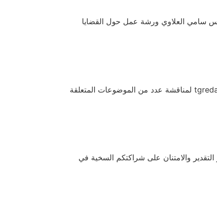
ندس سامي العلاوي ورشة عمل حول القضايا
اجتمع رئيس مجلس إدارة جمعية شيم المهندس سامي العلاوي بالمجلس الاستشاري برئاسة الأستاذة بدرية العبداللطيف ‏@tgreda لمناقشة عدد من الموضوعات المتعلقة
حبين يتقدموا بوافر التقدير والامتنان على شراكتكم السخية في