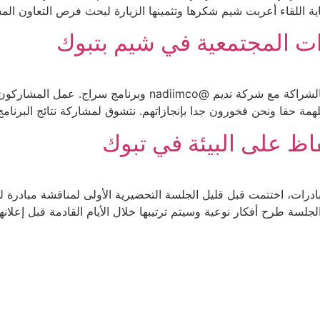
ة اللقاء أعربت شيم شكرها وتثمينها الزيارة لبحث فرص التعاون الم
ات المجتمعية في شيم بتبوك
في #تبوك انتهى برنامج تصميم المبادرات المجتمعية بالشراكة مع ش
مة حقا ونحن فخورون جدا بإنجازاتهم. نتشوق لمشاركة نتائج البرنامج ا
اظ على البيئة في تبوك
درات، اختتمت قبل قليل الجلسة التحضيرية الأولى لمناقشة مبادرة لل
جلسة طرح أفكار نوعية وسيتم ترتيبها خلال الأيام القادمة قبل إعلانها